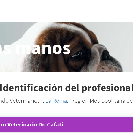
as manos
Identificación del profesiona
ndo Veterinarios ::
La Reina
:: Región Metropolitana d
ro Veterinario Dr. Cafati