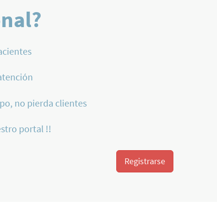
onal?
acientes
atención
po, no pierda clientes
stro portal !!
Registrarse