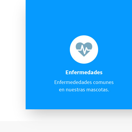
Enfermedades
Enfermededades comunes
en nuestras mascotas.