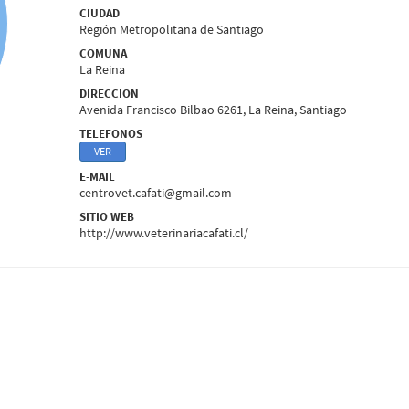
CIUDAD
Región Metropolitana de Santiago
COMUNA
La Reina
DIRECCION
Avenida Francisco Bilbao 6261, La Reina, Santiago
TELEFONOS
VER
E-MAIL
centrovet.cafati@gmail.com
SITIO WEB
http://www.veterinariacafati.cl/