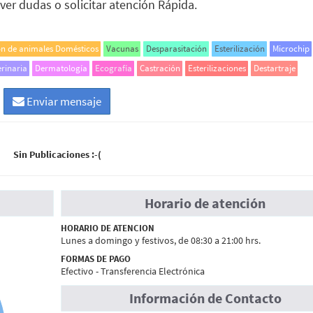
er dudas o solicitar atención Rápida.
ón de animales Domésticos
Vacunas
Desparasitación
Esterilización
Microchip
erinaria
Dermatología
Ecografía
Castración
Esterilizaciones
Destartraje
Enviar mensaje
Sin Publicaciones :-(
Horario de atención
HORARIO DE ATENCION
Lunes a domingo y festivos, de 08:30 a 21:00 hrs.
FORMAS DE PAGO
Efectivo - Transferencia Electrónica
Información de Contacto